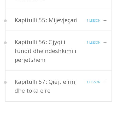
Kapitulli 55: Mijëvjeçari
1 LESSON
Kapitulli 56: Gjyqi i
1 LESSON
fundit dhe ndëshkimi i
përjetshëm
Kapitulli 57: Qiejt e rinj
1 LESSON
dhe toka e re