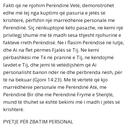
Fakti që ne njohim Perëndinë Vetë, demonstrohet
edhe më tej nga kuptimi që pasuria e jetës së
krishterë, përfshin një marrëdhënie personale me
Perëndinë. Siç nënkuptojnë këto pasazhe, ne kemi një
privilegj shumë më të madh sesa thjesht njohurinë e
fakteve rreth Perëndisë. Ne i flasim Perëndisë në lutje,
dhe Ai na flet përmes Fjalës së Tij. Ne kemi
përbashkësi me Të në praninë e Tij, ne këndojmë
lavdet e Tij, dhe jemi të vetëdijshëm që Ai
personalisht banon ndër ne dhe përbrenda nesh, për
të na bekuar (Gjoni 14:23). Me të vërtetë që kjo
marrëdhënie personale me Perëndinë Atë, me
Perëndinë Bir dhe me Perëndinë Frymë e Shenjtë,
mund të thuhet se është bekimi më i madh i jetës së
krishterë.
PYETJE PËR ZBATIM PERSONAL