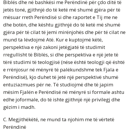
Biblës dhe në bashkësi me Perëndinë për çdo ditë të
jetës tonë, gjithnjë do të ketë më shumë gjëra për të
mësuar rreth Perëndisë si dhe raportet e Tij me ne
dhe botën, dhe kështu gjithnjë do të ketë më shumë
gjëra për të cilat të jemi mirënjohës dhe për të cilat ne
mund ta lëvdojmë Atë. Kur e kuptojmë këtë,
perspektiva e një zakoni jetëgjatë të studimit
rregullisht të Biblës, si dhe perspektiva e një jete të
tërë studimi të teologjisë (nëse është teologji që është
e rrënjosur në mënyrë të palëkundshme tek Fjala e
Perëndisë), kjo duhet të jetë një perspektivë shumë
entuziazmues për ne. Të studiojmë dhe të japim
mësim Fjalën e Perëndisë në mënyrë si formale ashtu
edhe joformale, do të ishte gjithnjë një privilegj dhe
gëzim i madh.
C. Megjithëkëtë, ne mund ta njohim me të vërtetë
Perëndinë