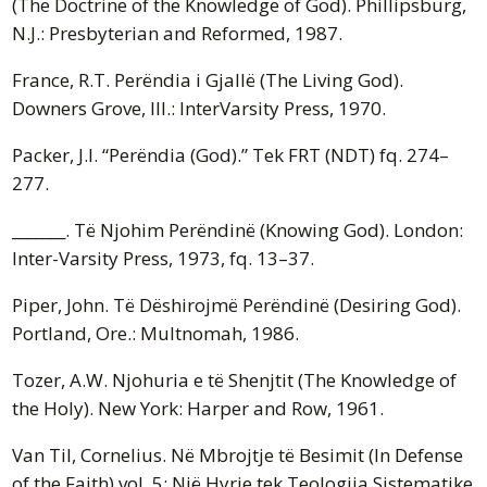
(The Doctrine of the Knowledge of God). Phillipsburg,
N.J.: Presbyterian and Reformed, 1987.
France, R.T. Perëndia i Gjallë (The Living God).
Downers Grove, Ill.: InterVarsity Press, 1970.
Packer, J.I. “Perëndia (God).” Tek FRT (NDT) fq. 274–
277.
_______. Të Njohim Perëndinë (Knowing God). London:
Inter-Varsity Press, 1973, fq. 13–37.
Piper, John. Të Dëshirojmë Perëndinë (Desiring God).
Portland, Ore.: Multnomah, 1986.
Tozer, A.W. Njohuria e të Shenjtit (The Knowledge of
the Holy). New York: Harper and Row, 1961.
Van Til, Cornelius. Në Mbrojtje të Besimit (In Defense
of the Faith) vol. 5: Një Hyrje tek Teologjia Sistematike