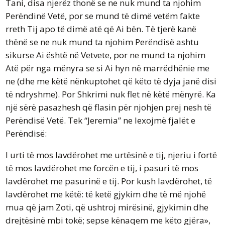
Tani, disa njerëz thonë se ne nuk mund ta njohim
Perëndinë Vetë, por se mund të dimë vetëm fakte
rreth Tij apo të dimë atë që Ai bën. Të tjerë kanë
thënë se ne nuk mund ta njohim Perëndisë ashtu
sikurse Ai është në Vetvete, por ne mund ta njohim
Atë për nga mënyra se si Ai hyn në marrëdhënie me
ne (dhe me këtë nënkuptohet që këto të dyja janë disi
të ndryshme). Por Shkrimi nuk flet në këtë mënyrë. Ka
një sërë pasazhesh që flasin për njohjen prej nesh të
Perëndisë Vetë. Tek “Jeremia” ne lexojmë fjalët e
Perëndisë:
I urti të mos lavdërohet me urtësinë e tij, njeriu i fortë
të mos lavdërohet me forcën e tij, i pasuri të mos
lavdërohet me pasurinë e tij. Por kush lavdërohet, të
lavdërohet me këtë: të ketë gjykim dhe të më njohë
mua që jam Zoti, që ushtroj mirësinë, gjykimin dhe
drejtësinë mbi tokë; sepse kënaqem me këto gjëra»,