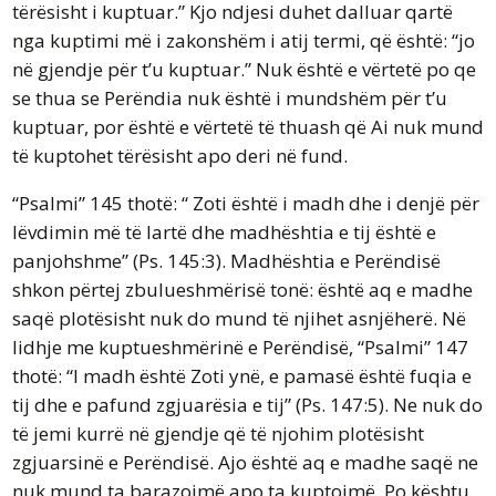
tërësisht i kuptuar.” Kjo ndjesi duhet dalluar qartë
nga kuptimi më i zakonshëm i atij termi, që është: “jo
në gjendje për t’u kuptuar.” Nuk është e vërtetë po qe
se thua se Perëndia nuk është i mundshëm për t’u
kuptuar, por është e vërtetë të thuash që Ai nuk mund
të kuptohet tërësisht apo deri në fund.
“Psalmi” 145 thotë: “ Zoti është i madh dhe i denjë për
lëvdimin më të lartë dhe madhështia e tij është e
panjohshme” (Ps. 145:3). Madhështia e Perëndisë
shkon përtej zbulueshmërisë tonë: është aq e madhe
saqë plotësisht nuk do mund të njihet asnjëherë. Në
lidhje me kuptueshmërinë e Perëndisë, “Psalmi” 147
thotë: “I madh është Zoti ynë, e pamasë është fuqia e
tij dhe e pafund zgjuarësia e tij” (Ps. 147:5). Ne nuk do
të jemi kurrë në gjendje që të njohim plotësisht
zgjuarsinë e Perëndisë. Ajo është aq e madhe saqë ne
nuk mund ta barazojmë apo ta kuptojmë. Po kështu,