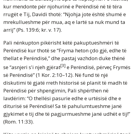
kur mendonte për njohurinë e Perëndisë në të tëra
rrugët e Tij, Davidi thotë: “Njohja jote është shumë e
mrekullueshme për mua, aq e lartë sa nuk mund ta
arrij” (Ps. 139:6; kr. v. 17).
Pali nënkupton pikërisht këtë pakuptueshmëri të
Perëndisë kur thotë se “Fryma heton çdo gjë, edhe të
thellat e Perëndisë,” dhe pastaj vazhdon duke thënë
[3]
se “asnjeri s'i njeh gjërat
e Perëndisë, përveç Frymës
së Perëndisë” (1 Kor. 2:10–12). Në fund të një
diskutimi të gjatë rreth historisë së planit të madh të
Perëndisë për shpengimin, Pali shpërthen në
lavdërim: “O thellësi pasurie edhe e urtësisë dhe e
diturisë së Perëndisë! Sa të pahulumtueshme janë
gjykimet e tij dhe të pagjurmueshme janë udhët e tij!”
(Rom. 11:33).