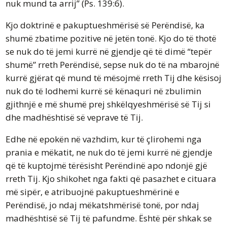
nuk mund ta arrij” (Ps. 139:6).
Kjo doktrinë e pakuptueshmërisë së Perëndisë, ka
shumë zbatime pozitive në jetën tonë. Kjo do të thotë
se nuk do të jemi kurrë në gjendje që të dimë “tepër
shumë” rreth Perëndisë, sepse nuk do të na mbarojnë
kurrë gjërat që mund të mësojmë rreth Tij dhe kësisoj
nuk do të lodhemi kurrë së kënaquri në zbulimin
gjithnjë e më shumë prej shkëlqyeshmërisë së Tij si
dhe madhështisë së veprave të Tij.
Edhe në epokën në vazhdim, kur të çlirohemi nga
prania e mëkatit, ne nuk do të jemi kurrë në gjendje
që të kuptojmë tërësisht Perëndinë apo ndonjë gjë
rreth Tij. Kjo shikohet nga fakti që pasazhet e cituara
më sipër, e atribuojnë pakuptueshmërinë e
Perëndisë, jo ndaj mëkatshmërisë tonë, por ndaj
madhështisë së Tij të pafundme. Është për shkak se