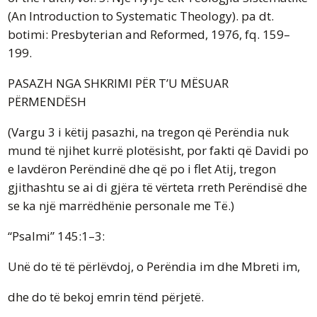
(An Introduction to Systematic Theology). pa dt.
botimi: Presbyterian and Reformed, 1976, fq. 159–
199.
PASAZH NGA SHKRIMI PËR T’U MËSUAR
PËRMENDËSH
(Vargu 3 i këtij pasazhi, na tregon që Perëndia nuk
mund të njihet kurrë plotësisht, por fakti që Davidi po
e lavdëron Perëndinë dhe që po i flet Atij, tregon
gjithashtu se ai di gjëra të vërteta rreth Perëndisë dhe
se ka një marrëdhënie personale me Të.)
“Psalmi” 145:1–3:
Unë do të të përlëvdoj, o Perëndia im dhe Mbreti im,
dhe do të bekoj emrin tënd përjetë.