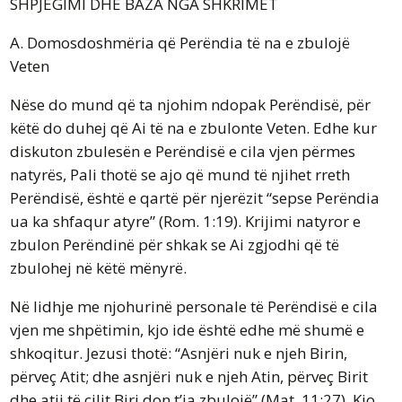
SHPJEGIMI DHE BAZA NGA SHKRIMET
A. Domosdoshmëria që Perëndia të na e zbulojë
Veten
Nëse do mund që ta njohim ndopak Perëndisë, për
këtë do duhej që Ai të na e zbulonte Veten. Edhe kur
diskuton zbulesën e Perëndisë e cila vjen përmes
natyrës, Pali thotë se ajo që mund të njihet rreth
Perëndisë, është e qartë për njerëzit “sepse Perëndia
ua ka shfaqur atyre” (Rom. 1:19). Krijimi natyror e
zbulon Perëndinë për shkak se Ai zgjodhi që të
zbulohej në këtë mënyrë.
Në lidhje me njohurinë personale të Perëndisë e cila
vjen me shpëtimin, kjo ide është edhe më shumë e
shkoqitur. Jezusi thotë: “Asnjëri nuk e njeh Birin,
përveç Atit; dhe asnjëri nuk e njeh Atin, përveç Birit
dhe atij të cilit Biri don t’ia zbulojë” (Mat. 11:27). Kjo