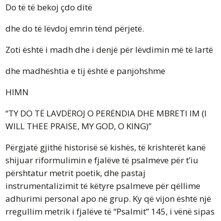
Do të të bekoj çdo ditë
dhe do të lëvdoj emrin tënd përjetë.
Zoti është i madh dhe i denjë për lëvdimin më të lartë
dhe madhështia e tij është e panjohshme
HIMN
“TY DO TË LAVDËROJ O PERËNDIA DHE MBRETI IM (I
WILL THEE PRAISE, MY GOD, O KING)”
Përgjatë gjithë historisë së kishës, të krishterët kanë
shijuar riformulimin e fjalëve të psalmeve për t’iu
përshtatur metrit poetik, dhe pastaj
instrumentalizimit të këtyre psalmeve për qëllime
adhurimi personal apo në grup. Ky që vijon është një
rregullim metrik i fjalëve të “Psalmit” 145, i vënë sipas