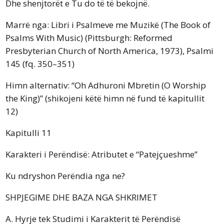
Dhe shenjtorët e Tu do të të bekojnë.
Marrë nga: Libri i Psalmeve me Muzikë (The Book of
Psalms With Music) (Pittsburgh: Reformed
Presbyterian Church of North America, 1973), Psalmi
145 (fq. 350–351)
Himn alternativ: “Oh Adhuroni Mbretin (O Worship
the King)” (shikojeni këtë himn në fund të kapitullit
12)
Kapitulli 11
Karakteri i Perëndisë: Atributet e “Patejçueshme”
Ku ndryshon Perëndia nga ne?
SHPJEGIME DHE BAZA NGA SHKRIMET
A. Hyrje tek Studimi i Karakterit të Perëndisë