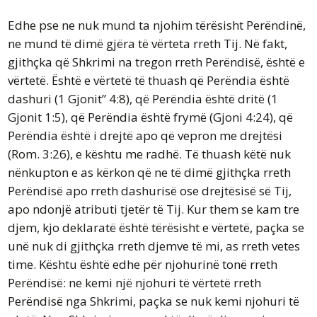
Edhe pse ne nuk mund ta njohim tërësisht Perëndinë,
ne mund të dimë gjëra të vërteta rreth Tij. Në fakt,
gjithçka që Shkrimi na tregon rreth Perëndisë, është e
vërtetë. Është e vërtetë të thuash që Perëndia është
dashuri (1 Gjonit” 4:8), që Perëndia është dritë (1
Gjonit 1:5), që Perëndia është frymë (Gjoni 4:24), që
Perëndia është i drejtë apo që vepron me drejtësi
(Rom. 3:26), e kështu me radhë. Të thuash këtë nuk
nënkupton e as kërkon që ne të dimë gjithçka rreth
Perëndisë apo rreth dashurisë ose drejtësisë së Tij,
apo ndonjë atributi tjetër të Tij. Kur them se kam tre
djem, kjo deklaratë është tërësisht e vërtetë, paçka se
unë nuk di gjithçka rreth djemve të mi, as rreth vetes
time. Kështu është edhe për njohurinë tonë rreth
Perëndisë: ne kemi një njohuri të vërtetë rreth
Perëndisë nga Shkrimi, paçka se nuk kemi njohuri të