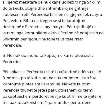
si njerëz mëkatarë që nuk kanë udhëzim nga Shkrimi,
do të keqkuptojnë dhe shtrembërojnë gjithnjë
zbulesën rreth Perëndisë të cilën ne gjejmë tek natyra.
Por, vetëm Bibla na tregon se si ta kuptojmë
dëshminë e Perëndisë nga natyra. Për rrjedhojë ne
varemi nga komunikimi aktiv i Perëndisë ndaj nesh në
Shkrimin për njohurinë tonë të vërtetë rreth
Perëndisë.
B. Ne nuk do mund ta kuptojmë kurrë plotësisht
Perëndinë
Për shkak se Perëndia është i pafundmë ndërsa ne të
fundmë apo të kufizuar, ne nuk mundemi kurrë ta
kuptojmë plotësisht Perëndinë. Në këtë kuptim,
Perëndia thuhet të jetë i pakuptueshëm ku termi
pakuptueshëm përdoret në një kuptim më të vjetër e
më pak të zakonshëm, “i pamundur për të qenë