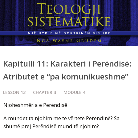
Kapitulli 11: Karakteri i Perëndisë:
Atributet e “pa komunikueshme”
LESSON
13
CHAPTER
3
MODULE
4
Njohëshmëria e Perëndisë
A mundet ta njohim me të vërtetë Perëndinë? Sa
shumë prej Perëndisë mund të njohim?