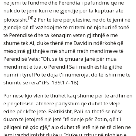
ne jemi të fundmë dhe Perëndia i pafundmë që ne
nuk do të jemi kurrë në gjendje për ta kuptuar atë
[4]
plotësisht.
2 Për të tërë përjetësinë, ne do të jemi në
gjendje që të vazhdojmë të rritemi në njohurinë tonë
të Perëndisë dhe ta kënaqim veten gjithnjë e më
shumë tek Ai, duke thënë me Davidin ndërkohë që
mësojmë gjithnjë e më shumë rreth mendimeve të
Perëndisë Vetë: “Oh, sa të çmuara janë për mua
mendimet e tua, o Perëndi! Sa i madh është gjithë
numri i tyre! Po të doja t'i numëroja, do të ishin më të
shumtë se rëra” (Ps. 139:17–18).
Por nëse kjo vlen të thuhet kaq shumë për të ardhmen
e përjetësisë, atëherë padyshim që duhet të vlejë
edhe për këtë jetë. Faktikisht, Pali na thotë se nëse
duam të jetojmë një jetë “të denjë për Zotin, që t`i
pëlqeni në çdo gjë,” ajo duhet të jetë një në të cilën ne
jemi vazhdimisht duke u “duke u rritur në njohjen e