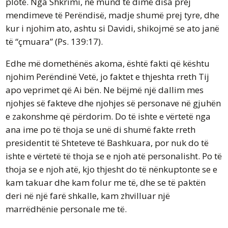
plotë. Nga Shkrimi, ne mund të dimë disa prej
mendimeve të Perëndisë, madje shumë prej tyre, dhe
kur i njohim ato, ashtu si Davidi, shikojmë se ato janë
të “çmuara” (Ps. 139:17).
Edhe më domethënës akoma, është fakti që kështu
njohim Perëndinë Vetë, jo faktet e thjeshta rreth Tij
apo veprimet që Ai bën. Ne bëjmë një dallim mes
njohjes së fakteve dhe njohjes së personave në gjuhën
e zakonshme që përdorim. Do të ishte e vërtetë nga
ana ime po të thoja se unë di shumë fakte rreth
presidentit të Shteteve të Bashkuara, por nuk do të
ishte e vërtetë të thoja se e njoh atë personalisht. Po të
thoja se e njoh atë, kjo thjesht do të nënkuptonte se e
kam takuar dhe kam folur me të, dhe se të paktën
deri në një farë shkalle, kam zhvilluar një
marrëdhënie personale me të.