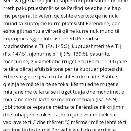
Këto vargje na lejojnë ta shpiem kuptueshmërinë tonë
rreth pakuptueshmërisë së Perëndisë edhe një hap
më përpara. Jo vetëm që është e vërtetë që ne nuk
mund ta kuptojmë kurrë plotësisht Perëndinë; por
është gjithashtu e vërtetë që ne kurrë nuk mund të
kuptojmë asgjë plotësisht rreth Perëndisë.
Madhështinë e Tij (Ps. 145:3), kuptueshmërinë e Tij
(Ps. 147:5), njohurinë e Tij (Ps. 139:6), pasuritë,
mençurinë, gjykimet dhe rrugët e tij (Rom. 11:33) janë
të tëra përtej aftësisë tonë për ta kuptuar plotësisht.
Edhe vargjet e tjera e mbështesin këtë ide: Ashtu si
qiejt janë më të lartë se toka, kështu edhe rrugët e
mia janë më të larta se rrugët tuaja dhe mendimet e
mia janë më të larta se mendimet tuaja (Isa. 55:9).
Jobi thotë se veprat e mëdha të Perëndisë në krijimin
dhe mbajtjen e tokës “Ja, këto janë vetëm thekët e
veprave të tij,” dhe thërret: “Ç'mërmërimë të lehtë të tij
arrijmë të dëgjojmë! Por vallë kush do të arrijë të