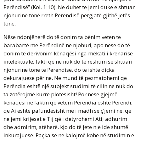
Perëndisë” (Kol. 1:10). Ne duhet të jemi duke e shtuar
njohurinë tonë rreth Perëndisë përgjatë gjithë jetës
tonë.
Nëse ndonjëherë do të donim ta bënim veten të
barabartë me Perëndinë në njohuri, apo nëse do të
donim të derivonim kënaqësi nga mëkati i krenarisë
intelektuale, fakti që ne nuk do të reshtim së shtuari
njohurinë tonë të Perëndisë, do të ishte diçka
dekurajuese për ne. Ne mund të pezmatohemi që
Perëndia është një subjekt studimi të cilin ne nuk do
ta zotërojmë kurrë plotësisht! Por nëse gjejmë
kënaqësi në faktin që vetëm Perëndia është Perëndi,
që Ai është pafundësisht më i madh se ç’jemi ne, që
ne jemi krijesat e Tij që i detyrohemi Atij adhurim
dhe admirim, atëherë, kjo do të jetë një ide shumë
inkurajuese. Paçka se ne kalojmë kohë në studimin e