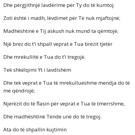
Dhe përgjithnjë lavdërime për Ty do të kumtoj.
Zoti është i madh, lëvdimet për Të nuk mjaftojnë;
Madhështinë e Tij askush nuk mund ta qëmtojë;
Një brez do t’i shpall veprat e Tua brezit tjetër
Dhe mrekullitë e Tua do t’i tregojë.
Tek shkëlqimi Yt i lavdishëm
Dhe tek veprat e Tua të mrekullueshme mendja do të
më qëndrojë;
Njerëzit do të flasin për veprat e Tua të tmerrshme,
Dhe madhështinë Tënde unë do të tregoj.
Ata do të shpallin kujtimin