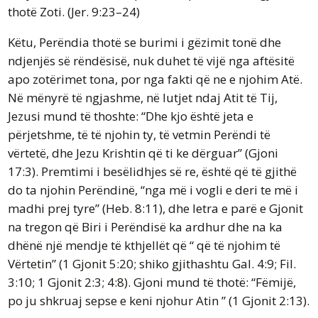
thotë Zoti. (Jer. 9:23–24)
Këtu, Perëndia thotë se burimi i gëzimit tonë dhe
ndjenjës së rëndësisë, nuk duhet të vijë nga aftësitë
apo zotërimet tona, por nga fakti që ne e njohim Atë.
Në mënyrë të ngjashme, në lutjet ndaj Atit të Tij,
Jezusi mund të thoshte: “Dhe kjo është jeta e
përjetshme, të të njohin ty, të vetmin Perëndi të
vërtetë, dhe Jezu Krishtin që ti ke dërguar” (Gjoni
17:3). Premtimi i besëlidhjes së re, është që të gjithë
do ta njohin Perëndinë, “nga më i vogli e deri te më i
madhi prej tyre” (Heb. 8:11), dhe letra e parë e Gjonit
na tregon që Biri i Perëndisë ka ardhur dhe na ka
dhënë një mendje të kthjellët që “ që të njohim të
Vërtetin” (1 Gjonit 5:20; shiko gjithashtu Gal. 4:9; Fil.
3:10; 1 Gjonit 2:3; 4:8). Gjoni mund të thotë: “Fëmijë,
po ju shkruaj sepse e keni njohur Atin ” (1 Gjonit 2:13).