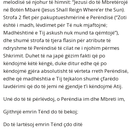
melodisë së njohur të himnit: “Jezusi do të Mbretërojë
në Botën Mbarë (Jesus Shall Reign Where’er the Sun).
Strofa 2 flet për pakuptueshmërinë e Perëndisë (“Zoti
është i madh, lëvdimet për Të nuk mjaftojnë;
Madhështinë e Tij askush nuk mund ta qëmtojë”),
dhe shumë strofa të tjera flasin për atribute të
ndryshme të Perëndisë të cilat ne i njohim përmes
Shkrimit. Duhet të na japë gëzim fakti që po
këndojmë këtë këngë, duke ditur edhe që po
këndojmë gjëra absolutisht të vërteta rreth Perëndisë,
edhe që madhështia e Tij tejkalon shumë çfarëdo
lavdërimi që do të jemi në gjendje t’i këndojmë Atij.
Unë do të të përlëvdoj, o Perëndia im dhe Mbreti im,
Gjithnjë emrin Tënd do të bekoj;
Do të lartësoj emrin Tënd çdo ditë