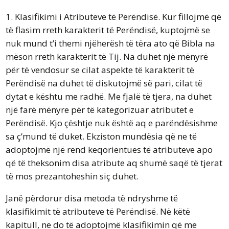
1. Klasifikimi i Atributeve të Perëndisë. Kur fillojmë që
të flasim rreth karakterit të Perëndisë, kuptojmë se
nuk mund t’i themi njëherësh të tëra ato që Bibla na
mëson rreth karakterit të Tij. Na duhet një mënyrë
për të vendosur se cilat aspekte të karakterit të
Perëndisë na duhet të diskutojmë së pari, cilat të
dytat e kështu me radhë. Me fjalë të tjera, na duhet
një farë mënyre për të kategorizuar atributet e
Perëndisë. Kjo çështje nuk është aq e parëndësishme
sa ç’mund të duket. Ekziston mundësia që ne të
adoptojmë një rend keqorientues të atributeve apo
që të theksonim disa atribute aq shumë saqë të tjerat
të mos prezantoheshin siç duhet.
Janë përdorur disa metoda të ndryshme të
klasifikimit të atributeve të Perëndisë. Në këtë
kapitull, ne do të adoptojmë klasifikimin që me