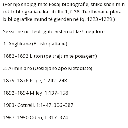
(Për një shpjegim të kësaj bibliografie, shiko shënimin
tek bibliografia e kapitullit 1, f. 38. Të dhënat e plota
bibliografike mund të gjenden në fq. 1223–1229.)
Seksione në Teologjitë Sistematike Ungjillore
1. Anglikane (Episkopaliane)
1882–1892 Litton (pa trajtim të posaçëm)
2. Arminiane (Ueslejane apo Metodiste)
1875–1876 Pope, 1:242–248
1892–1894 Miley, 1:137–158
1983- Cottrell, 1:1–47, 306–387
1987–1990 Oden, 1:317–374