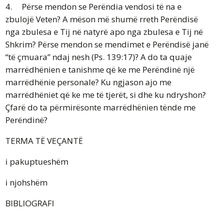
4. Përse mendon se Perëndia vendosi të na e
zbulojë Veten? A mëson më shumë rreth Perëndisë
nga zbulesa e Tij në natyrë apo nga zbulesa e Tij në
Shkrim? Përse mendon se mendimet e Perëndisë janë
“të çmuara” ndaj nesh (Ps. 139:17)? A do ta quaje
marrëdhënien e tanishme që ke me Perëndinë një
marrëdhënie personale? Ku ngjason ajo me
marrëdhëniet që ke me të tjerët, si dhe ku ndryshon?
Çfarë do ta përmirësonte marrëdhënien tënde me
Perëndinë?
TERMA TË VEÇANTË
i pakuptueshëm
i njohshëm
BIBLIOGRAFI