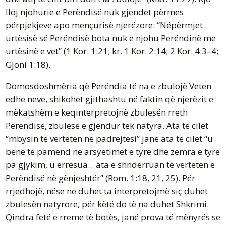
lloj njohurie e Perëndisë nuk gjendet përmes
përpjekjeve apo mençurisë njerëzore: “Nëpërmjet
urtësisë së Perëndisë bota nuk e njohu Perëndinë me
urtësinë e vet” (1 Kor. 1:21; kr. 1 Kor. 2:14; 2 Kor. 4:3–4;
Gjoni 1:18).
Domosdoshmëria që Perëndia të na e zbulojë Veten
edhe neve, shikohet gjithashtu në faktin që njerëzit e
mëkatshëm e keqinterpretojnë zbulesën rreth
Perëndisë, zbulesë e gjendur tek natyra. Ata të cilët
“mbysin të vërtetën në padrejtësi” janë ata të cilët “u
bënë të pamend në arsyetimet e tyre dhe zemra e tyre
pa gjykim, u errësua... ata e shndërruan të vërtetën e
Perëndisë në gënjeshtër” (Rom. 1:18, 21, 25). Për
rrjedhojë, nëse ne duhet ta interpretojmë siç duhet
zbulesën natyrore, për këtë do të na duhet Shkrimi.
Qindra fetë e rreme të botës, janë prova të mënyrës se