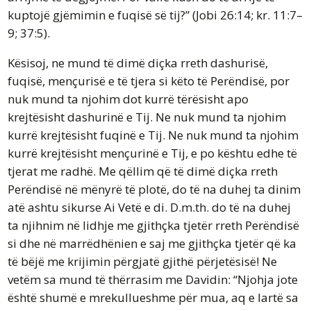
kuptojë gjëmimin e fuqisë së tij?” (Jobi 26:14; kr. 11:7–
9; 37:5).
Kësisoj, ne mund të dimë diçka rreth dashurisë,
fuqisë, mençurisë e të tjera si këto të Perëndisë, por
nuk mund ta njohim dot kurrë tërësisht apo
krejtësisht dashurinë e Tij. Ne nuk mund ta njohim
kurrë krejtësisht fuqinë e Tij. Ne nuk mund ta njohim
kurrë krejtësisht mençurinë e Tij, e po kështu edhe të
tjerat me radhë. Me qëllim që të dimë diçka rreth
Perëndisë në mënyrë të plotë, do të na duhej ta dinim
atë ashtu sikurse Ai Vetë e di. D.m.th. do të na duhej
ta njihnim në lidhje me gjithçka tjetër rreth Perëndisë
si dhe në marrëdhënien e saj me gjithçka tjetër që ka
të bëjë me krijimin përgjatë gjithë përjetësisë! Ne
vetëm sa mund të thërrasim me Davidin: “Njohja jote
është shumë e mrekullueshme për mua, aq e lartë sa