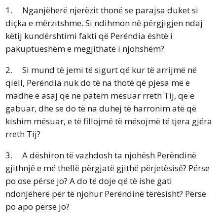
1. Nganjëherë njerëzit thonë se parajsa duket si
diçka e mërzitshme. Si ndihmon në përgjigjen ndaj
këtij kundërshtimi fakti që Perëndia është i
pakuptueshëm e megjithatë i njohshëm?
2. Si mund të jemi të sigurt që kur të arrijmë në
qiell, Perëndia nuk do të na thotë që pjesa më e
madhe e asaj që ne patëm mësuar rreth Tij, qe e
gabuar, dhe se do të na duhej të harronim atë që
kishim mësuar, e të fillojmë të mësojmë të tjera gjëra
rreth Tij?
3. A dëshiron të vazhdosh ta njohësh Perëndinë
gjithnjë e më thellë përgjatë gjithë përjetësisë? Përse
po ose përse jo? A do të doje që të ishe gati
ndonjëherë për të njohur Perëndinë tërësisht? Përse
po apo përse jo?