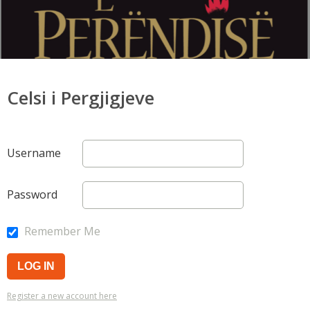
Celsi i Pergjigjeve
Username
Password
Remember Me
Register a new account here