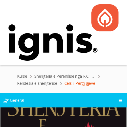
Kurse
Shenjtëria e Perëndisë nga R.C. Sproul
Rëndësia e shenjtërisë
Celsi i Pergjigjeve
General